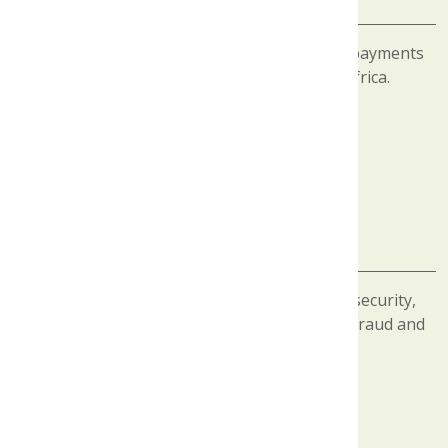
A fast and secure way to access cash, make payments
and carry out financial transactions in Africa.
Enhanced safety
The GIMAC Gold card offers a high level of security,
protecting the cardholder against potential fraud and
theft.