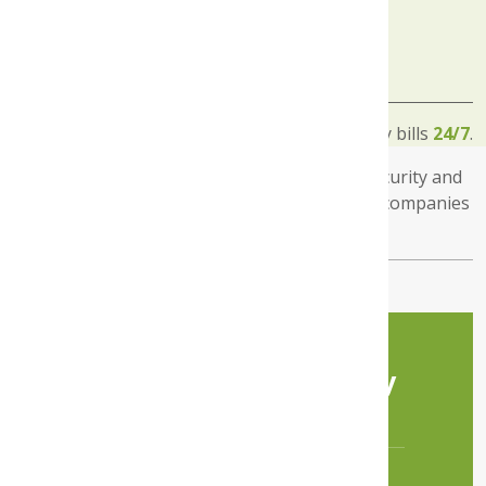
Convenient
Withdraw money from ATMs, shop online, pay bills
24/7
.
The GIMAC Gold card offers convenience, security and
financial autonomy, enabling individuals and companies
to manage their finances with ease.
What can I do with my
card?