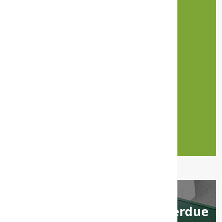
Make fast transactions wherever
you are*
Withdraw cash at any time
Pay for goods
Buy merchandise, pay a supplier
even if my account doesn't have
sufficient funds
Votre carte de débit est perdue