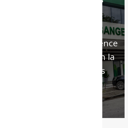
ou a été volée&nbsp;?
Rendez-vous
immédiatement à l’agence
Bange Bank Cameroun la
plus proche de vous
RETROUVEZ VOTRE AGENCE