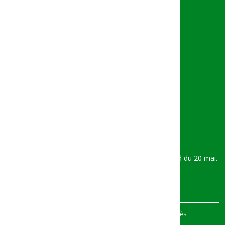
Photothèque
Vidéothèque
Nous joindre
Trouver une agence
Contacts
Tel :
(+237) 6 93 37 77 00
BP : 34692 Yaoundé - Cameroun
Email :
info@bangecmr.com
Siège social : Centre commercial du Hilton, Boulevard du 20 mai.
© Bange Bank Cameroun 2026. Tous droits réservés.